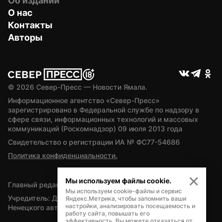
Об издании
О нас
Контакты
Авторы
© 
2026
 Север-Пресс — Новости Ямала.
Информационное агентство «Север-Пресс» 
зарегистрировано в Федеральной службе по надзору в 
сфере связи, информационных технологий и массовых 
коммуникаций (Роскомнадзор) 09 июля 2013 года
Свидетельство о регистрации ИА № ФС77-54686
Политика конфиденциальности.
Мы используем файлы cookie.
Главный редактор — А.Л. Поздеев
Мы используем cookie-файлы и сервис
Учредитель: Департамент внутренней политики Ямало-
Яндекс.Метрика, чтобы запомнить ваши
настройки, анализировать посещаемость и
Ненецкого автономного округа
работу сайта, повышать его
эффективность. Вы можете отказаться от