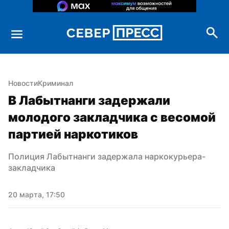
Новости
Криминал
В Лабытнанги задержали 
молодого закладчика с весомой 
партией наркотиков
Полиция Лабытнанги задержала наркокурьера-
закладчика
20 марта, 17:50