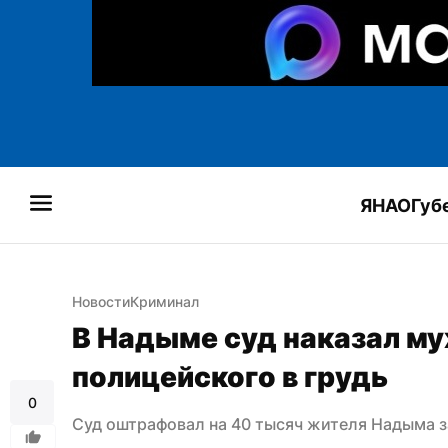
ЯНАО
Губ
Новости
Криминал
В Надыме суд наказал му
полицейского в грудь
0
Суд оштрафовал на 40 тысяч жителя Надыма з