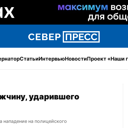
ернатор
Статьи
Интервью
Новости
Проект «Наши 
жчину, ударившего 
а нападение на полицейского