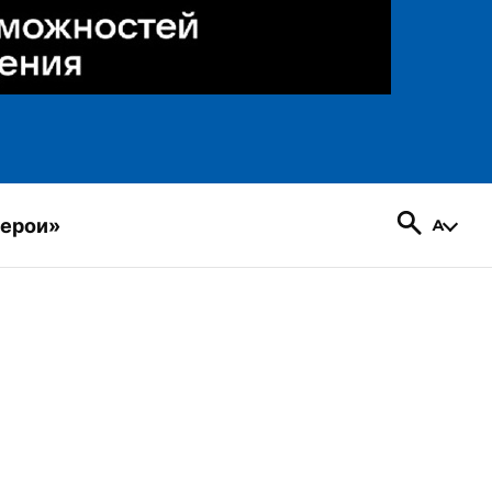
герои»