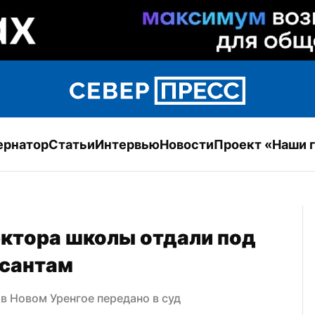
ернатор
Статьи
Интервью
Новости
Проект «Наши 
ктора школы отдали под 
рсантам
в Новом Уренгое передано в суд