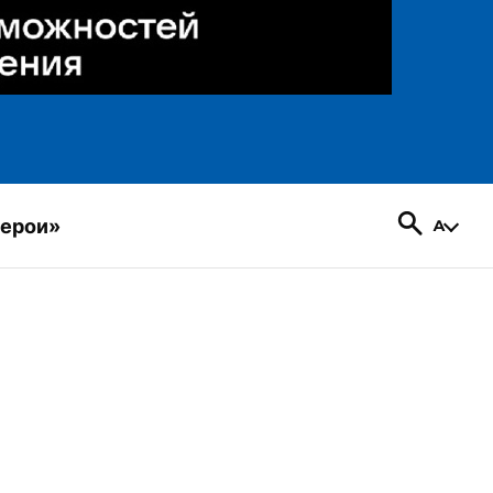
герои»