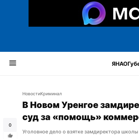
ЯНАО
Губ
Новости
Криминал
В Новом Уренгое замдире
суд за «помощь» комме
0
Уголовное дело о взятке замдиректора школы 