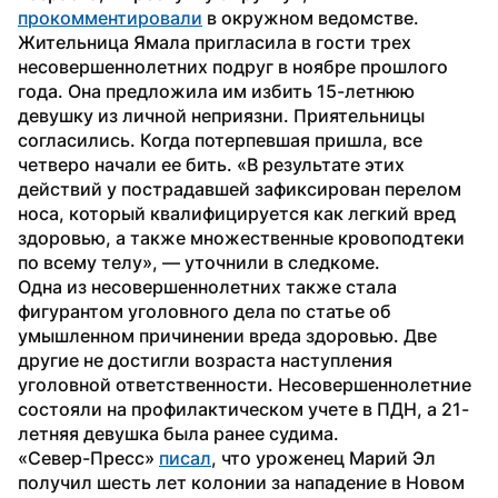
прокомментировали
 в окружном ведомстве.
Жительница Ямала пригласила в гости трех 
несовершеннолетних подруг в ноябре прошлого 
года. Она предложила им избить 15-летнюю 
девушку из личной неприязни. Приятельницы 
согласились. Когда потерпевшая пришла, все 
четверо начали ее бить. «В результате этих 
действий у пострадавшей зафиксирован перелом 
носа, который квалифицируется как легкий вред 
здоровью, а также множественные кровоподтеки 
по всему телу», — уточнили в следкоме.
Одна из несовершеннолетних также стала 
фигурантом уголовного дела по статье об 
умышленном причинении вреда здоровью. Две 
другие не достигли возраста наступления 
уголовной ответственности. Несовершеннолетние 
состояли на профилактическом учете в ПДН, а 21-
летняя девушка была ранее судима. 
«Север-Пресс» 
писал
, что уроженец Марий Эл 
получил шесть лет колонии за нападение в Новом 