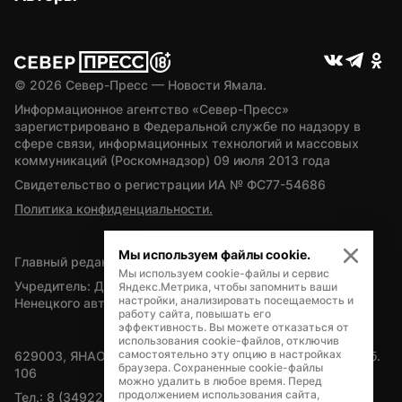
© 
2026
 Север-Пресс — Новости Ямала.
Информационное агентство «Север-Пресс» 
зарегистрировано в Федеральной службе по надзору в 
сфере связи, информационных технологий и массовых 
коммуникаций (Роскомнадзор) 09 июля 2013 года
Свидетельство о регистрации ИА № ФС77-54686
Политика конфиденциальности.
Мы используем файлы cookie.
Главный редактор — А.Л. Поздеев
Мы используем cookie-файлы и сервис
Учредитель: Департамент внутренней политики Ямало-
Яндекс.Метрика, чтобы запомнить ваши
настройки, анализировать посещаемость и
Ненецкого автономного округа
работу сайта, повышать его
эффективность. Вы можете отказаться от
использования cookie-файлов, отключив
самостоятельно эту опцию в настройках
629003, ЯНАО, Салехард, мкр. Богдана Кнунянца, д.1, каб. 
браузера. Сохраненные cookie-файлы
106
можно удалить в любое время. Перед
продолжением использования сайта,
Тел.: 8 (34922) 71262