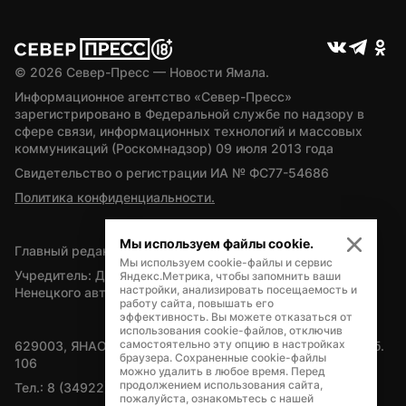
© 
2026
 Север-Пресс — Новости Ямала.
Информационное агентство «Север-Пресс» 
зарегистрировано в Федеральной службе по надзору в 
сфере связи, информационных технологий и массовых 
коммуникаций (Роскомнадзор) 09 июля 2013 года
Свидетельство о регистрации ИА № ФС77-54686
Политика конфиденциальности.
Мы используем файлы cookie.
Главный редактор — А.Л. Поздеев
Мы используем cookie-файлы и сервис
Учредитель: Департамент внутренней политики Ямало-
Яндекс.Метрика, чтобы запомнить ваши
настройки, анализировать посещаемость и
Ненецкого автономного округа
работу сайта, повышать его
эффективность. Вы можете отказаться от
использования cookie-файлов, отключив
самостоятельно эту опцию в настройках
629003, ЯНАО, Салехард, мкр. Богдана Кнунянца, д.1, каб. 
браузера. Сохраненные cookie-файлы
106
можно удалить в любое время. Перед
продолжением использования сайта,
Тел.: 8 (34922) 71262
пожалуйста, ознакомьтесь с нашей