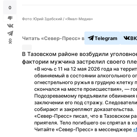
0
Фото: Юрий Здебский / «Ямал-Медиа»
Читать «Север-Пресс» в
Telegram
ВК
В Тазовском районе возбудили уголовное
фактории мужчина застрелил своего пле
«В ночь с 11 на 12 мая 2026 года на терр
обвиняемый в состоянии алкогольного оп
огнестрельного ружья в грудную клетку п
скончался на месте происшествия», — го
Подозреваемому предъявили обвинения в
заключении его под стражу. Следователи
собирают и закрепляют доказательства.
«Север-Пресс» писал, что в Тазовском р
приятеля. Тело погибшего он спрятал в х
Читайте «Север-Пресс» в мессенджере 
«