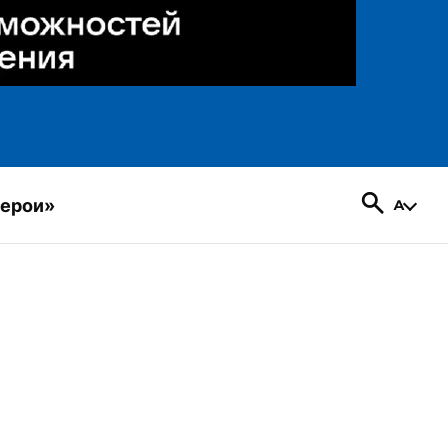
герои»