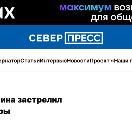
ернатор
Статьи
Интервью
Новости
Проект «Наши 
ина застрелил 
оры