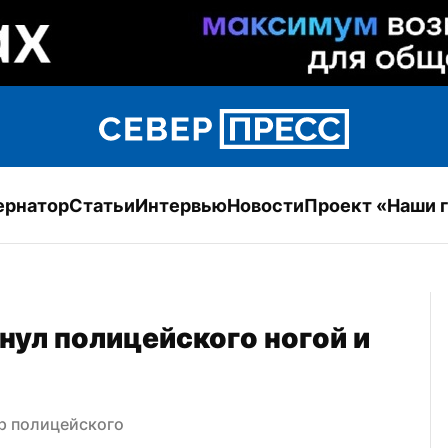
ернатор
Статьи
Интервью
Новости
Проект «Наши 
ул полицейского ногой и 
ар полицейского