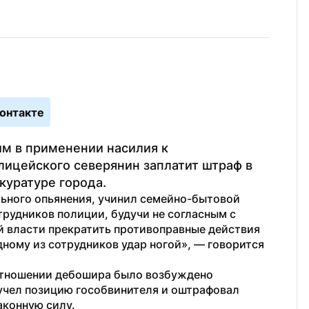
онтакте
м в применении насилия к 
лицейского северянин заплатит штраф в 
куратуре города.
ьного опьянения, учинил семейно-бытовой 
рудников полиции, будучи не согласным с 
 власти прекратить противоправные действия 
дному из сотрудников удар ногой», — говорится 
отношении дебошира было возбуждено 
д учел позицию гособвинителя и оштрафовал 
аконную силу.