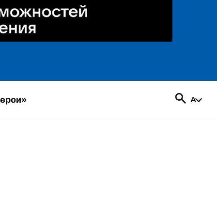
герои»