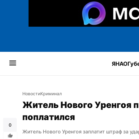
ЯНАО
Губ
Новости
Криминал
Житель Нового Уренгоя пн
поплатился
0
Житель Нового Уренгоя заплатит штраф за уд