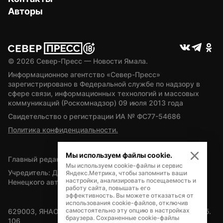
Авторы
© 
2026
 Север-Пресс — Новости Ямала.
Информационное агентство «Север-Пресс» 
зарегистрировано в Федеральной службе по надзору в 
сфере связи, информационных технологий и массовых 
коммуникаций (Роскомнадзор) 09 июля 2013 года
Свидетельство о регистрации ИА № ФС77-54686
Политика конфиденциальности.
Мы используем файлы cookie.
Главный редактор — А.Л. Поздеев
Мы используем cookie-файлы и сервис
Учредитель: Департамент внутренней политики Ямало-
Яндекс.Метрика, чтобы запомнить ваши
настройки, анализировать посещаемость и
Ненецкого автономного округа
работу сайта, повышать его
эффективность. Вы можете отказаться от
использования cookie-файлов, отключив
самостоятельно эту опцию в настройках
629003, ЯНАО, Салехард, мкр. Богдана Кнунянца, д.1, каб. 
браузера. Сохраненные cookie-файлы
106