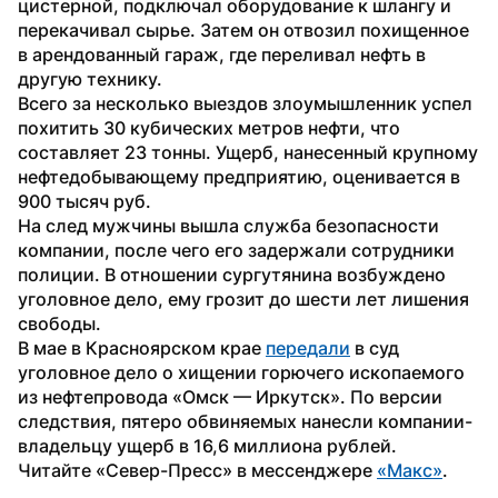
цистерной, подключал оборудование к шлангу и 
перекачивал сырье. Затем он отвозил похищенное 
в арендованный гараж, где переливал нефть в 
другую технику.
Всего за несколько выездов злоумышленник успел 
похитить 30 кубических метров нефти, что 
составляет 23 тонны. Ущерб, нанесенный крупному 
нефтедобывающему предприятию, оценивается в 
900 тысяч руб.
На след мужчины вышла служба безопасности 
компании, после чего его задержали сотрудники 
полиции. В отношении сургутянина возбуждено 
уголовное дело, ему грозит до шести лет лишения 
свободы.
В мае в Красноярском крае 
передали
 в суд 
уголовное дело о хищении горючего ископаемого 
из нефтепровода «Омск — Иркутск». По версии 
следствия, пятеро обвиняемых нанесли компании-
владельцу ущерб в 16,6 миллиона рублей.
Читайте «Север-Пресс» в мессенджере 
«Макс»
.