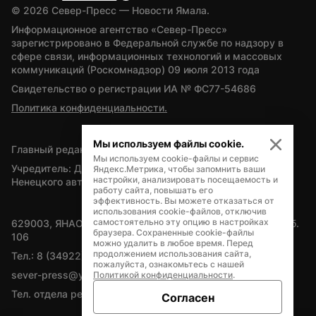
© 
2026
 Север-Пресс — Новости Ямала.
Информационное агентство «Север-Пресс» 
зарегистрировано в Федеральной службе по надзору в 
сфере связи, информационных технологий и массовых 
коммуникаций (Роскомнадзор) 09 июля 2013 года
Свидетельство о регистрации ИА № ФС77-54686
Политика конфиденциальности.
Мы используем файлы cookie.
Главный редактор — А.Л. Поздеев
Мы используем cookie-файлы и сервис
Учредитель: Департамент внутренней политики Ямало-
Яндекс.Метрика, чтобы запомнить ваши
настройки, анализировать посещаемость и
Ненецкого автономного округа
работу сайта, повышать его
эффективность. Вы можете отказаться от
использования cookie-файлов, отключив
самостоятельно эту опцию в настройках
629003, ЯНАО, Салехард, мкр. Богдана Кнунянца, д.1, каб. 
браузера. Сохраненные cookie-файлы
106
можно удалить в любое время. Перед
продолжением использования сайта,
Тел.: 8 (34922) 71262
пожалуйста, ознакомьтесь с нашей
sever-press@yamal-media.ru
Политикой конфиденциальности
.
Тел. отдела рекламы: 8 (34922) 42728
Согласен