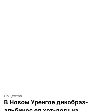
Общество
В Новом Уренгое дикобраз-
альбинос ел хот-доги на 