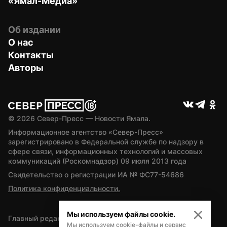
«Ямал-Медиа»
Об издании
О нас
Контакты
Авторы
© 
2026
 Север-Пресс — Новости Ямала.
Информационное агентство «Север-Пресс» 
зарегистрировано в Федеральной службе по надзору в 
сфере связи, информационных технологий и массовых 
коммуникаций (Роскомнадзор) 09 июля 2013 года
Свидетельство о регистрации ИА № ФС77-54686
Политика конфиденциальности.
Мы используем файлы cookie.
Главный редактор — А.Л. Поздеев
Мы используем cookie-файлы и сервис