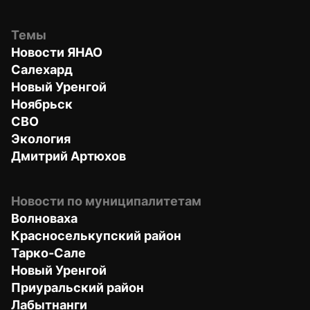
Темы
Новости ЯНАО
Салехард
Новый Уренгой
Ноябрьск
СВО
Экология
Дмитрий Артюхов
Новости по муниципалитетам
Волноваха
Красноселькупский район
Тарко-Сале
Новый Уренгой
Приуральский район
Лабытнанги