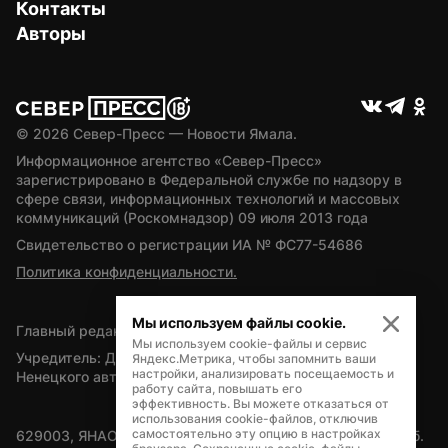
Контакты
Авторы
© 
2026
 Север-Пресс — Новости Ямала.
Информационное агентство «Север-Пресс» 
зарегистрировано в Федеральной службе по надзору в 
сфере связи, информационных технологий и массовых 
коммуникаций (Роскомнадзор) 09 июля 2013 года
Свидетельство о регистрации ИА № ФС77-54686
Политика конфиденциальности.
Мы используем файлы cookie.
Главный редактор — А.Л. Поздеев
Мы используем cookie-файлы и сервис
Учредитель: Департамент внутренней политики Ямало-
Яндекс.Метрика, чтобы запомнить ваши
настройки, анализировать посещаемость и
Ненецкого автономного округа
работу сайта, повышать его
эффективность. Вы можете отказаться от
использования cookie-файлов, отключив
самостоятельно эту опцию в настройках
629003, ЯНАО, Салехард, мкр. Богдана Кнунянца, д.1, каб. 