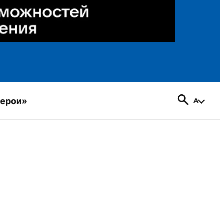
герои»