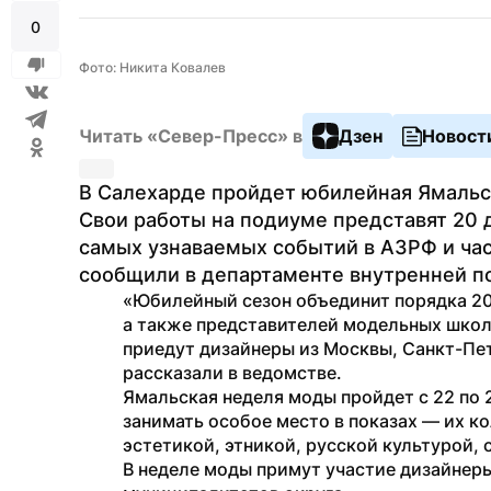
0
Фото: Никита Ковалев
Читать «Север-Пресс» в
Дзен
Новост
В Салехарде пройдет юбилейная Ямальск
Свои работы на подиуме представят 20 д
самых узнаваемых событий в АЗРФ и час
сообщили в департаменте внутренней по
«Юбилейный сезон объединит порядка 20 
а также представителей модельных школ и
приедут дизайнеры из Москвы, Санкт-Пет
рассказали в ведомстве.
Ямальская неделя моды пройдет с 22 по 2
занимать особое место в показах — их к
эстетикой, этникой, русской культурой,
В неделе моды примут участие дизайнеры