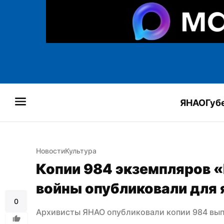
ЯНАО
Губ
Новости
Культура
Копии 984 экземпляров «
войны опубликовали для
0
Архивисты ЯНАО опубликовали копии 984 вып