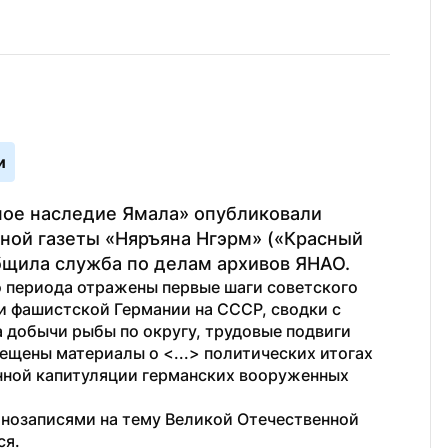
и
ое наследие Ямала» опубликовали 
ой газеты «Няръяна Нгэрм» («Красный 
бщила служба по делам архивов ЯНАО.
 периода отражены первые шаги советского 
и фашистской Германии на СССР, сводки с 
 добычи рыбы по округу, трудовые подвиги 
ещены материалы о <...> политических итогах 
нной капитуляции германских вооруженных 
нозаписями на тему Великой Отечественной 
я. 