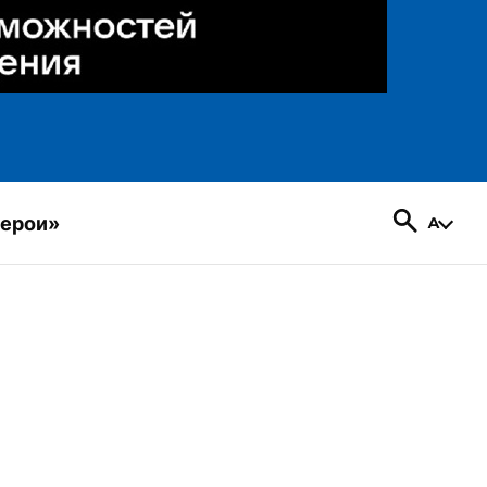
герои»