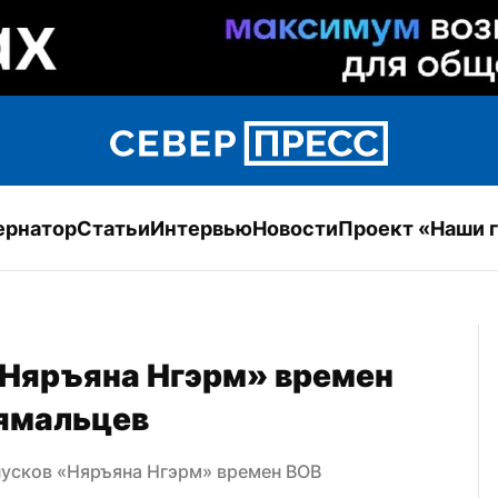
ернатор
Статьи
Интервью
Новости
Проект «Наши 
Няръяна Нгэрм» времен 
 ямальцев
усков «Няръяна Нгэрм» времен ВОВ