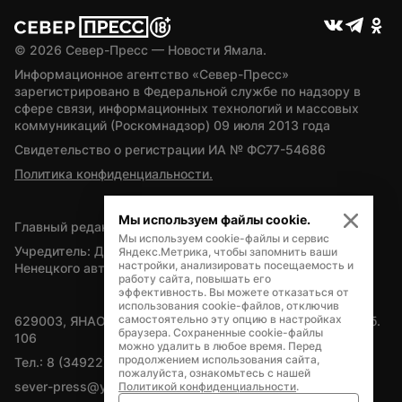
© 
2026
 Север-Пресс — Новости Ямала.
Информационное агентство «Север-Пресс» 
зарегистрировано в Федеральной службе по надзору в 
сфере связи, информационных технологий и массовых 
коммуникаций (Роскомнадзор) 09 июля 2013 года
Свидетельство о регистрации ИА № ФС77-54686
Политика конфиденциальности.
Мы используем файлы cookie.
Главный редактор — А.Л. Поздеев
Мы используем cookie-файлы и сервис
Учредитель: Департамент внутренней политики Ямало-
Яндекс.Метрика, чтобы запомнить ваши
настройки, анализировать посещаемость и
Ненецкого автономного округа
работу сайта, повышать его
эффективность. Вы можете отказаться от
использования cookie-файлов, отключив
самостоятельно эту опцию в настройках
629003, ЯНАО, Салехард, мкр. Богдана Кнунянца, д.1, каб. 
браузера. Сохраненные cookie-файлы
106
можно удалить в любое время. Перед
продолжением использования сайта,
Тел.: 8 (34922) 71262
пожалуйста, ознакомьтесь с нашей
sever-press@yamal-media.ru
Политикой конфиденциальности
.