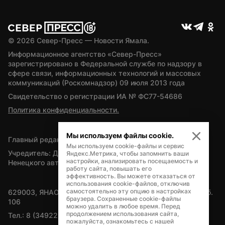
© 
2026
 Север-Пресс — Новости Ямала.
Информационное агентство «Север-Пресс» 
зарегистрировано в Федеральной службе по надзору в 
сфере связи, информационных технологий и массовых 
коммуникаций (Роскомнадзор) 09 июля 2013 года
Свидетельство о регистрации ИА № ФС77-54686
Политика конфиденциальности.
Мы используем файлы cookie.
Главный редактор — А.Л. Поздеев
Мы используем cookie-файлы и сервис
Учредитель: Департамент внутренней политики Ямало-
Яндекс.Метрика, чтобы запомнить ваши
настройки, анализировать посещаемость и
Ненецкого автономного округа
работу сайта, повышать его
эффективность. Вы можете отказаться от
использования cookie-файлов, отключив
самостоятельно эту опцию в настройках
629003, ЯНАО, Салехард, мкр. Богдана Кнунянца, д.1, каб. 
браузера. Сохраненные cookie-файлы
106
можно удалить в любое время. Перед
продолжением использования сайта,
Тел.: 8 (34922) 71262
пожалуйста, ознакомьтесь с нашей