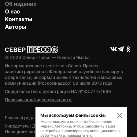
Об издании
О нас
Контакты
Авторы
© 
2026
 Север-Пресс — Новости Ямала.
Информационное агентство «Север-Пресс» 
зарегистрировано в Федеральной службе по надзору в 
сфере связи, информационных технологий и массовых 
коммуникаций (Роскомнадзор) 09 июля 2013 года
Свидетельство о регистрации ИА № ФС77-54686
Политика конфиденциальности.
Мы используем файлы cookie.
Главный редактор — А.Л. Поздеев
Мы используем cookie-файлы и сервис
Учредитель: Департамент внутренней политики Ямало-
Яндекс.Метрика, чтобы запомнить ваши
настройки, анализировать посещаемость и
Ненецкого автономного округа
работу сайта, повышать его