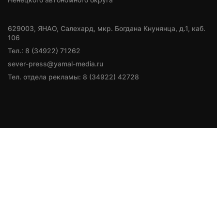
629003, ЯНАО, Салехард, мкр. Богдана Кнунянца, д.1, каб. 
106
Тел.: 8 (34922) 71262
sever-press@yamal-media.ru
Тел. отдела рекламы: 8 (34922) 42728