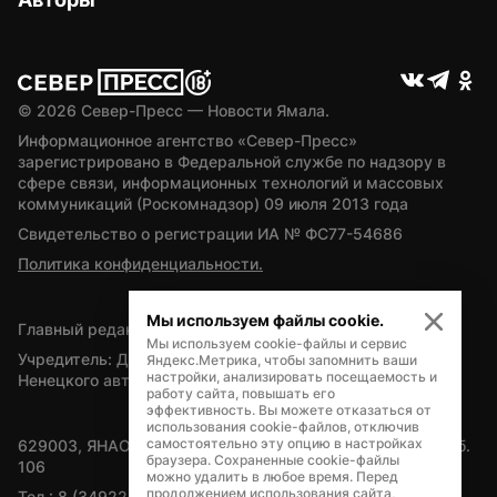
© 
2026
 Север-Пресс — Новости Ямала.
Информационное агентство «Север-Пресс» 
зарегистрировано в Федеральной службе по надзору в 
сфере связи, информационных технологий и массовых 
коммуникаций (Роскомнадзор) 09 июля 2013 года
Свидетельство о регистрации ИА № ФС77-54686
Политика конфиденциальности.
Мы используем файлы cookie.
Главный редактор — А.Л. Поздеев
Мы используем cookie-файлы и сервис
Учредитель: Департамент внутренней политики Ямало-
Яндекс.Метрика, чтобы запомнить ваши
настройки, анализировать посещаемость и
Ненецкого автономного округа
работу сайта, повышать его
эффективность. Вы можете отказаться от
использования cookie-файлов, отключив
самостоятельно эту опцию в настройках
629003, ЯНАО, Салехард, мкр. Богдана Кнунянца, д.1, каб. 
браузера. Сохраненные cookie-файлы
106
можно удалить в любое время. Перед
продолжением использования сайта,
Тел.: 8 (34922) 71262