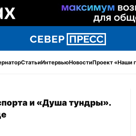
ернатор
Статьи
Интервью
Новости
Проект «Наши 
спорта и «Душа тундры». 
де