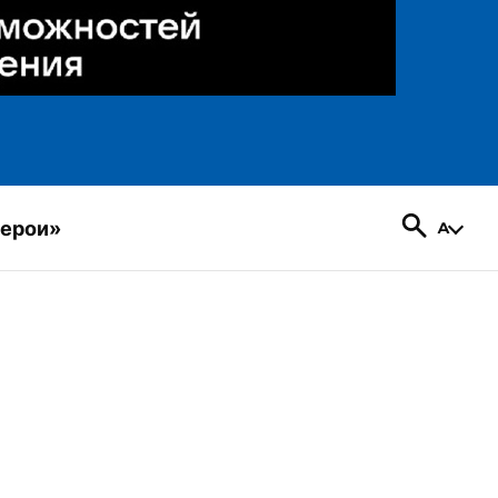
герои»