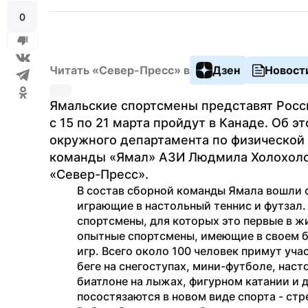
0
Читать «Север-Пресс» в
Дзен
Новост
Ямальские спортсмены представят Росси
с 15 по 21 марта пройдут в Канаде. Об эт
окружного департамента по физической к
команды «Ямал» АЗИ Людмила Холохолов
«Север-Пресс».
В состав сборной команды Ямала вошли ф
играющие в настольный теннис и футзал.
спортсмены, для которых это первые в ж
опытные спортсмены, имеющие в своем б
игр. Всего около 100 человек примут учас
беге на снегоступах, мини-футболе, наст
биатлоне на лыжах, фигурном катании и 
посостязаются в новом виде спорта - стр