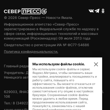
© 
2026
 Север-Пресс — Новости Ямала.
Информационное агентство «Север-Пресс» 
зарегистрировано в Федеральной службе по надзору в 
сфере связи, информационных технологий и массовых 
коммуникаций (Роскомнадзор) 09 июля 2013 года
Свидетельство о регистрации ИА № ФС77-54686
Политика конфиденциальности.
Мы используем файлы cookie.
Главный редактор — А.Л. Поздеев
Мы используем cookie-файлы и сервис
Учредитель: Департамент внутренней политики Ямало-
Яндекс.Метрика, чтобы запомнить ваши
настройки, анализировать посещаемость и
Ненецкого автономного округа
работу сайта, повышать его
эффективность. Вы можете отказаться от
использования cookie-файлов, отключив
самостоятельно эту опцию в настройках
629003, ЯНАО, Салехард, мкр. Богдана Кнунянца, д.1, каб. 
браузера. Сохраненные cookie-файлы
106
можно удалить в любое время. Перед
продолжением использования сайта,
Тел.: 8 (34922) 71262
пожалуйста, ознакомьтесь с нашей
sever-press@yamal-media.ru
Политикой конфиденциальности
.