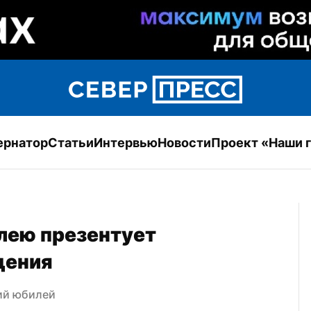
ернатор
Статьи
Интервью
Новости
Проект «Наши 
ею презентует 
дения
ий юбилей