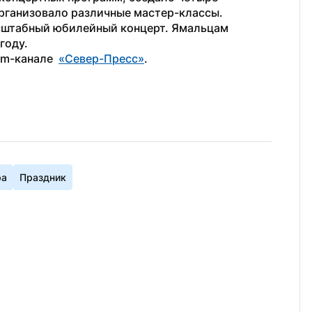
организовало различные мастер-классы.
На 25 января 2025 года запланирован масштабный юбилейный концерт. Ямальцам 
году.
m-канале  
«Север-Пресс»
.
ра
Праздник