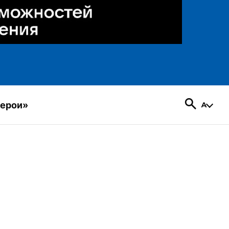
герои»