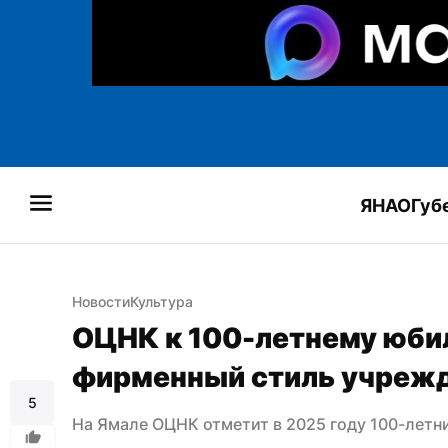
ЯНАО
Губ
Новости
Культура
ОЦНК к 100-летнему юбил
фирменный стиль учреж
5
На Ямале ОЦНК отметит в 2025 году 100-летн