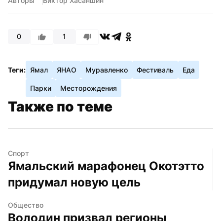
Авторы
Виктор Хасаншин
0
1
Теги:
Ямал
ЯНАО
Муравленко
Фестиваль
Еда
Парки
Месторождения
Также по теме
Спорт
Ямальский марафонец Окотэтто 
придумал новую цель
Общество
Володин призвал регионы 