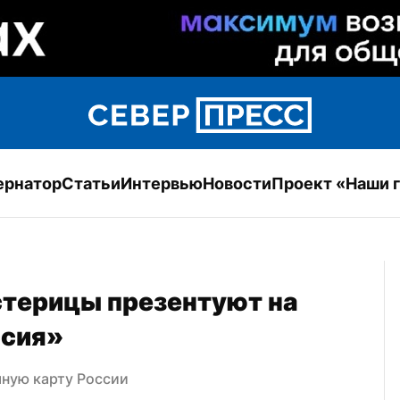
ернатор
Статьи
Интервью
Новости
Проект «Наши 
терицы презентуют на 
ссия»
ную карту России