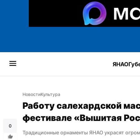
ЯНАО
Губ
Новости
Культура
Работу салехардской мас
фестивале «Вышитая Ро
0
Традиционные орнаменты ЯНАО украсят огром