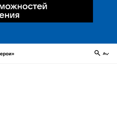
герои»