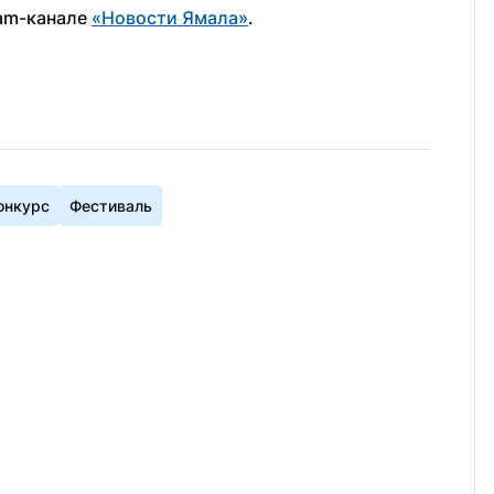
am-канале 
«Новости Ямала»
.
онкурс
Фестиваль