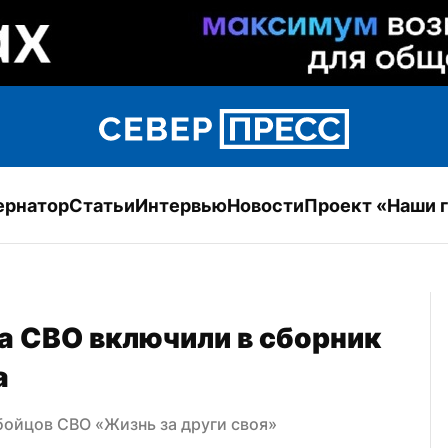
ернатор
Статьи
Интервью
Новости
Проект «Наши 
а СВО включили в сборник 
а
бойцов СВО «Жизнь за други своя»