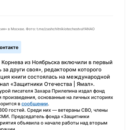
ия» в Москве. Фото: t.me/zashchitnikiotechestvaYANAO
онтакте
 Корнева из Ноябрьска включили в первый 
за други своя», редактором которого 
ация книги состоялась на международной 
нал «Защитники Отечества | Ямал».
урой писателя Захара Прилепина издал фонд 
 произведения, основанные на личных историях 
орится в 
сообщении
.
00 гостей. Среди них — ветераны СВО, члены 
СМИ. Председатель фонда «Защитники 
риятия объявила о начале работы над вторым 
ерации.