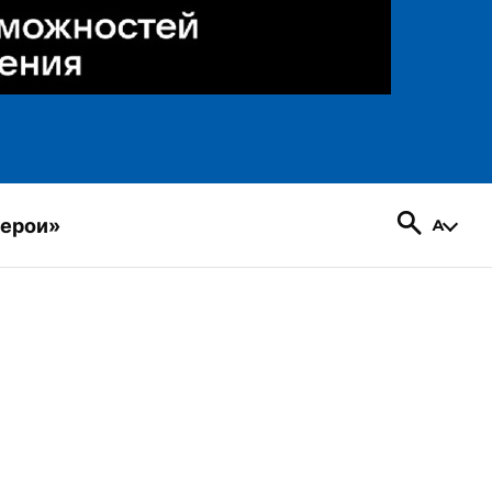
герои»