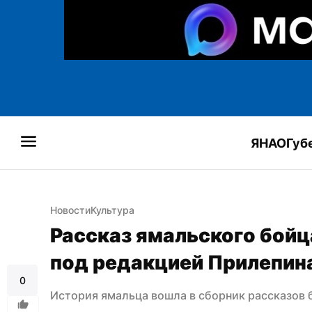
ЯНАО
Губ
Новости
Культура
Рассказ ямальского бойц
под редакцией Прилепин
0
История ямальца вошла в сборник рассказов 