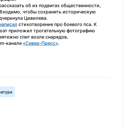
ассказать об их подвигах общественности, 
обходимо, чтобы сохранить историческую 
одчеркнула Цивилева.
написал
 стихотворение про боевого пса. К 
оэт приложил трогательную фотографию 
мятежно спит возле снарядов.
am-канале 
«Север-Пресс»
.
ратура