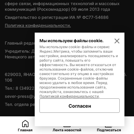
сфере связи, информационных технологий и массовых 
коммуникаций (Роскомнадзор) 09 июля 2013 года
Свидетельство о регистрации ИА № ФС77-54686
Политика конфиденциальности.
Мы используем файлы cookie.
Главный редактор — А.Л. Поздеев
Мы используем cookie-файлы и сервис
Учредитель: Департамент внутренней политики Ямало-
Яндекс.Метрика, чтобы запомнить ваши
настройки, анализировать посещаемость и
Ненецкого автономного округа
работу сайта, повышать его
эффективность. Вы можете отказаться от
использования cookie-файлов, отключив
самостоятельно эту опцию в настройках
629003, ЯНАО, Салехард, мкр. Богдана Кнунянца, д.1, каб. 
браузера. Сохраненные cookie-файлы
106
можно удалить в любое время. Перед
продолжением использования сайта,
Тел.: 8 (34922) 71262
пожалуйста, ознакомьтесь с нашей
sever-press@yamal-media.ru
Политикой конфиденциальности
.
Тел. отдела рекламы: 8 (34922) 42728
Согласен