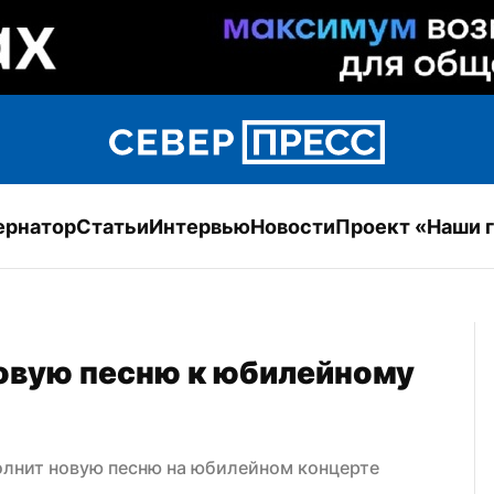
ернатор
Статьи
Интервью
Новости
Проект «Наши 
овую песню к юбилейному 
олнит новую песню на юбилейном концерте