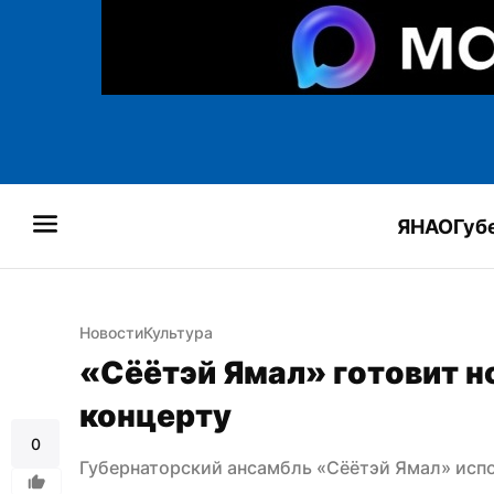
ЯНАО
Губ
Новости
Культура
«Сёётэй Ямал» готовит н
концерту
0
Губернаторский ансамбль «Сёётэй Ямал» исп