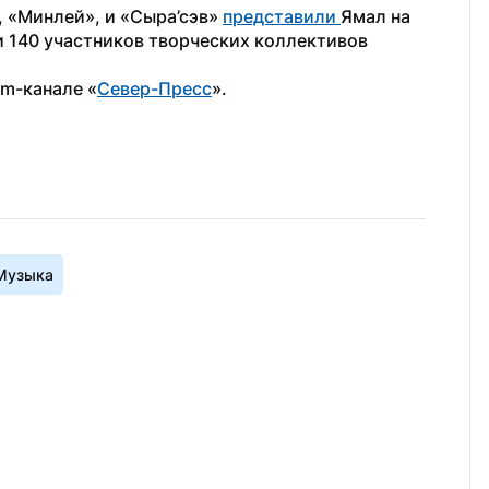
 «Минлей», и «Сыра’сэв» 
представили 
Ямал на 
 140 участников творческих коллективов 
am-канале «
Север-Пресс
».
Музыка