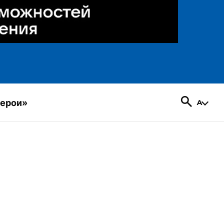
герои»