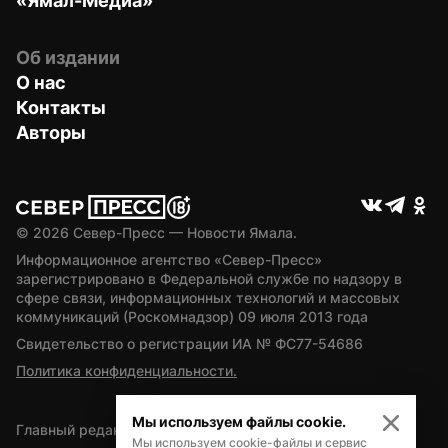
«Ямал-Медиа»
Об издании
О нас
Контакты
Авторы
© 
2026
 Север-Пресс — Новости Ямала.
Информационное агентство «Север-Пресс» 
зарегистрировано в Федеральной службе по надзору в 
сфере связи, информационных технологий и массовых 
коммуникаций (Роскомнадзор) 09 июля 2013 года
Свидетельство о регистрации ИА № ФС77-54686
Политика конфиденциальности.
Мы используем файлы cookie.
Главный редактор — А.Л. Поздеев
Мы используем cookie-файлы и сервис