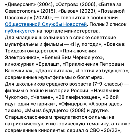
«Диверсант» (2004), «Остров» (2006), «Битва за 
Севастополь» (2015), «Вызов» (2023), «Позывной 
Пассажир» (2024)», — говорится в сообщении 
Общественной Службы Новостей
. Полный список 
публикуется
 на портале министерства.
Для младших школьников в списке советские 
мультфильмы и фильмы — «Ну, погоди», «Вовка в 
Тридевятом царстве», «Приключения 
Электроника», «Белый Бим Черное ухо», 
киножурнал «Ералаш», «Приключения Петрова и 
Васечкина», «Два капитана», «Гостья из будущего», 
современные мультфильмы о богатырях.
Для школьников среднего возраста (7-9 классы) — 
фильмы о войне и истории России: «Начальник 
Чукотки», «Чапаев», «28 панфиловцев», «В бой 
идут одни «старики», «Офицеры», «А зори здесь 
тихие», «Мы из будущего» (2008) и другие.
Старшеклассникам предлагаются фильмы на 
патриотическую и историческую тематику, а также 
современные киноленты: сериал о СВО «20/22», 