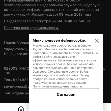
Информационное агентство «Север-Пресс» 
зарегистрировано в Федеральной службе по надзору в 
сфере связи, информационных технологий и массовых 
коммуникаций (Роскомнадзор) 09 июля 2013 года
Свидетельство о регистрации ИА № ФС77-54686
Политика конфиденциальности.
Мы используем файлы cookie.
Главный редактор — А.Л. Поздеев
Мы используем cookie-файлы и сервис
Учредитель: Департамент внутренней политики Ямало-
Яндекс.Метрика, чтобы запомнить ваши
настройки, анализировать посещаемость и
Ненецкого автономного округа
работу сайта, повышать его
эффективность. Вы можете отказаться от
использования cookie-файлов, отключив
самостоятельно эту опцию в настройках
629003, ЯНАО, Салехард, мкр. Богдана Кнунянца, д.1, каб. 
браузера. Сохраненные cookie-файлы
106
можно удалить в любое время. Перед
продолжением использования сайта,
Тел.: 8 (34922) 71262
пожалуйста, ознакомьтесь с нашей
sever-press@yamal-media.ru
Политикой конфиденциальности
.
Тел. отдела рекламы: 8 (34922) 42728
Согласен