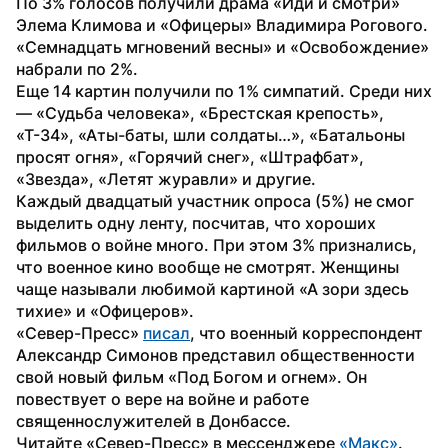
По 3% голосов получили драма «Иди и смотри» 
Элема Климова и «Офицеры» Владимира Рогового. 
«Семнадцать мгновений весны» и «Освобождение» 
набрали по 2%. 
Еще 14 картин получили по 1% симпатий. Среди них 
— «Судьба человека», «Брестская крепость», 
«Т-34», «Аты-баты, шли солдаты…», «Батальоны 
просят огня», «Горячий снег», «Штрафбат», 
«Звезда», «Летят журавли» и другие.
Каждый двадцатый участник опроса (5%) не смог 
выделить одну ленту, посчитав, что хороших 
фильмов о войне много. При этом 3% признались, 
что военное кино вообще не смотрят. Женщины 
чаще называли любимой картиной «А зори здесь 
тихие» и «Офицеров». 
«Север-Пресс» 
писал
, что военный корреспондент 
Александр Симонов представил общественности 
свой новый фильм «Под Богом и огнем». Он 
повествует о вере на войне и работе 
священнослужителей в Донбассе.
Читайте «Север-Пресс» в мессенджере 
«Макс»
.