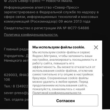
© 
2026
 Север-Пресс — Новости Ямала.
Информационное агентство «Север-Пресс» 
зарегистрировано в Федеральной службе по надзору в 
сфере связи, информационных технологий и массовых 
коммуникаций (Роскомнадзор) 09 июля 2013 года
Свидетельство о регистрации ИА № ФС77-54686
Политика конфиденциальности.
Мы используем файлы cookie.
Главный редактор — А.Л. Поздеев
Мы используем cookie-файлы и сервис
Учредитель: Департамент внутренней политики Ямало-
Яндекс.Метрика, чтобы запомнить ваши
настройки, анализировать посещаемость и
Ненецкого автономного округа
работу сайта, повышать его
эффективность. Вы можете отказаться от
использования cookie-файлов, отключив
самостоятельно эту опцию в настройках
629003, ЯНАО, Салехард, мкр. Богдана Кнунянца, д.1, каб. 
браузера. Сохраненные cookie-файлы
106
можно удалить в любое время. Перед
продолжением использования сайта,
Тел.: 8 (34922) 71262
пожалуйста, ознакомьтесь с нашей
sever-press@yamal-media.ru
Политикой конфиденциальности
.
Тел. отдела рекламы: 8 (34922) 42728
Согласен