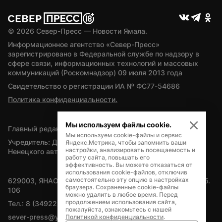
© 
2026
 Север-Пресс — Новости Ямала.
Информационное агентство «Север-Пресс» 
зарегистрировано в Федеральной службе по надзору в 
сфере связи, информационных технологий и массовых 
коммуникаций (Роскомнадзор) 09 июля 2013 года
Свидетельство о регистрации ИА № ФС77-54686
Политика конфиденциальности.
Мы используем файлы cookie.
Главный редактор — А.Л. Поздеев
Мы используем cookie-файлы и сервис
Учредитель: Департамент внутренней политики Ямало-
Яндекс.Метрика, чтобы запомнить ваши
настройки, анализировать посещаемость и
Ненецкого автономного округа
работу сайта, повышать его
эффективность. Вы можете отказаться от
использования cookie-файлов, отключив
самостоятельно эту опцию в настройках
629003, ЯНАО, Салехард, мкр. Богдана Кнунянца, д.1, каб. 
браузера. Сохраненные cookie-файлы
106
можно удалить в любое время. Перед
продолжением использования сайта,
Тел.: 8 (34922) 71262
пожалуйста, ознакомьтесь с нашей
sever-press@yamal-media.ru
Политикой конфиденциальности
.