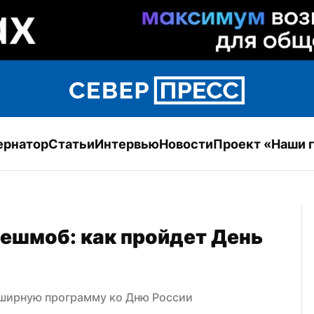
ернатор
Статьи
Интервью
Новости
Проект «Наши 
ешмоб: как пройдет День 
ширную программу ко Дню России