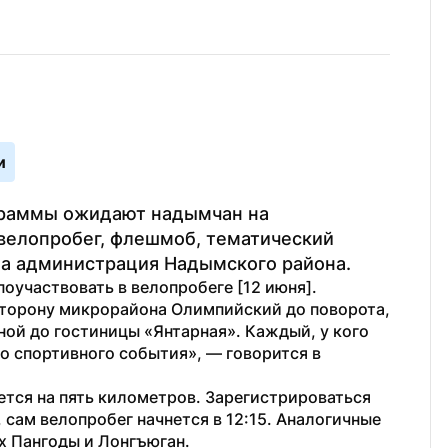
и
граммы ожидают надымчан на 
велопробег, флешмоб, тематический 
а администрация Надымского района.
участвовать в велопробеге [12 июня]. 
сторону микрорайона Олимпийский до поворота, 
ой до гостиницы «Янтарная». Каждый, у кого 
о спортивного события», — говорится в 
тся на пять километров. Зарегистрироваться 
 сам велопробег начнется в 12:15. Аналогичные 
ах Пангоды и Лонгъюган.