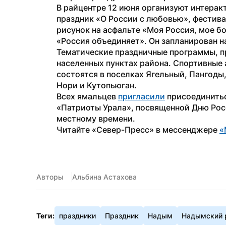
В райцентре 12 июня организуют интерак
праздник «О России с любовью», фестива
рисунок на асфальте «Моя Россия, мое б
«Россия объединяет». Он запланирован н
Тематические праздничные программы, пр
населенных пунктах района. Спортивные а
состоятся в поселках Ягельный, Пангоды
Нори и Кутопьюган.
Всех ямальцев 
пригласили
 присоединить
«Патриоты Урала», посвященной Дню Росси
местному времени.
Читайте «Север-Пресс» в мессенджере 
«
Авторы
Альбина Астахова
Теги:
праздники
Праздник
Надым
Надымский 