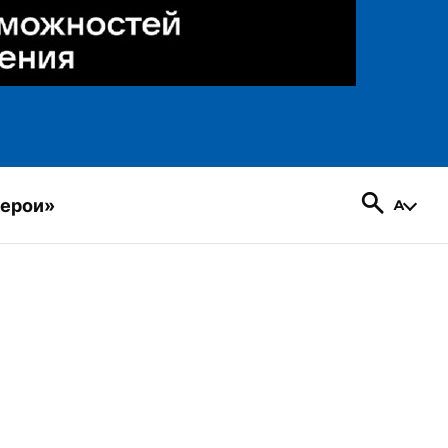
герои»