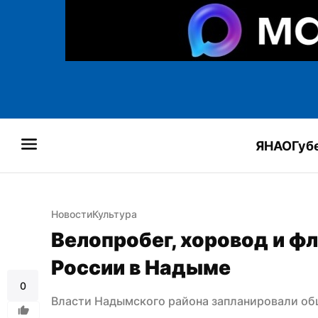
ЯНАО
Губ
Новости
Культура
Велопробег, хоровод и фл
России в Надыме
0
Власти Надымского района запланировали об