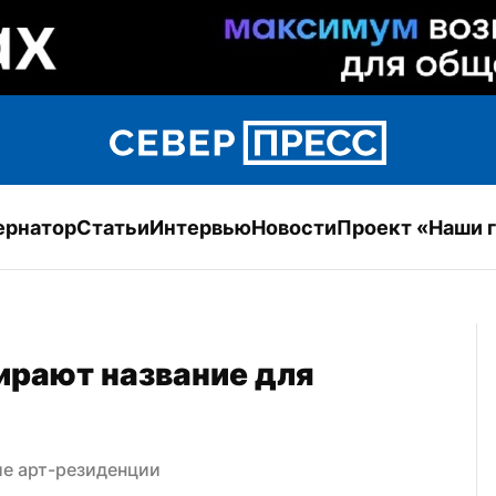
ернатор
Статьи
Интервью
Новости
Проект «Наши 
рают название для 
ие арт-резиденции