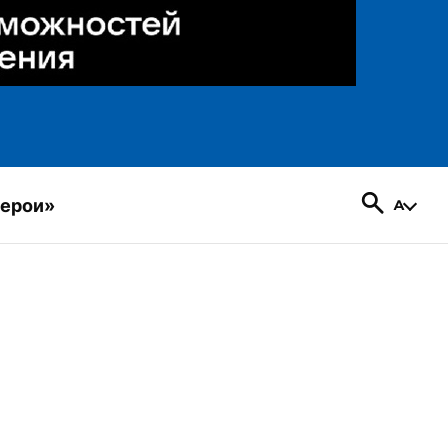
герои»