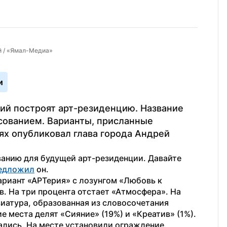
й / «Ямал-Медиа»
и
ий построят арт-резиденцию. Название 
ованием. Варианты, присланные 
ях опубликовал глава города Андрей 
анию для будущей арт-резиденции. Давайте 
редложил
 он.
ариант «АРТерия» с лозунгом «Любовь к 
в. На три процента отстает «Атмосфера». На 
иатура, образованная из словосочетания 
 места делят «Сияние» (19%) и «Креатив» (1%).
ались. На месте установили ограждение.