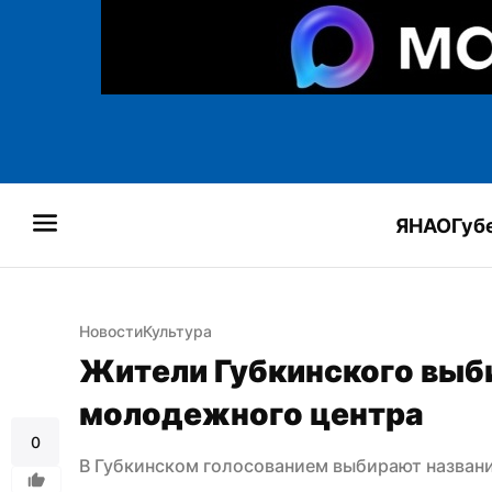
ЯНАО
Губ
Новости
Культура
Жители Губкинского выби
молодежного центра
0
В Губкинском голосованием выбирают назван