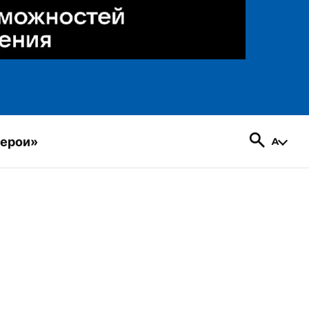
герои»