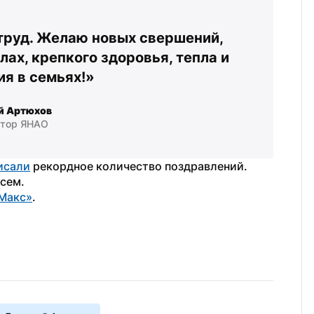
труд. Желаю новых свершений, 
ах, крепкого здоровья, тепла и 
ия в семьях!»
й Артюхов
атор ЯНАО
исали
 рекордное количество поздравлений. 
сем. 
Макс»
. 