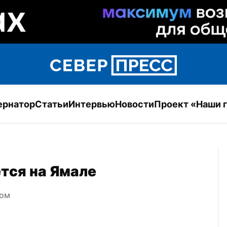
ернатор
Статьи
Интервью
Новости
Проект «Наши 
тся на Ямале
ком