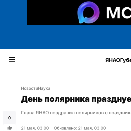
ЯНАО
Губ
Новости
Наука
День полярника празднуе
Глава ЯНАО поздравил полярников с праздни
0
21 мая, 03:00
Обновлено: 21 мая, 03:00