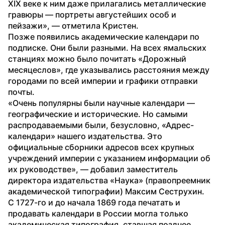
XIX веке к ним даже прилагались металлические 
гравюры — портреты августейших особ и 
пейзажи», — отметила Кристен.
Позже появились академические календари по 
подписке. Они были разными. На всех ямальских 
станциях можно было почитать «Дорожный 
месяцеслов», где указывались расстояния между 
городами по всей империи и графики отправки 
почты.
«Очень популярны были научные календари — 
географические и исторические. Но самыми 
распродаваемыми были, безусловно, «Адрес-
календари» нашего издательства. Это 
официальные сборники адресов всех крупных 
учреждений империи с указанием информации об 
их руководстве», — добавил заместитель 
директора издательства «Наука» (правопреемник 
академической типографии) Максим Сеструхин.
С 1727-го и до начала 1869 года печатать и 
продавать календари в России могла только 
академическая типография, ставшая позднее 