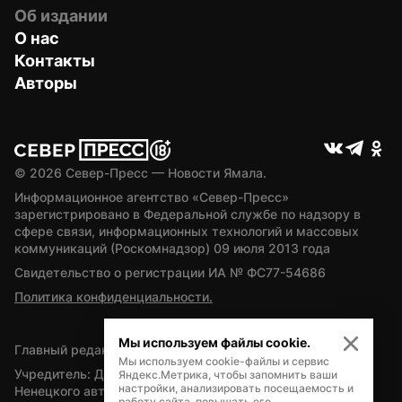
Об издании
О нас
Контакты
Авторы
© 
2026
 Север-Пресс — Новости Ямала.
Информационное агентство «Север-Пресс» 
зарегистрировано в Федеральной службе по надзору в 
сфере связи, информационных технологий и массовых 
коммуникаций (Роскомнадзор) 09 июля 2013 года
Свидетельство о регистрации ИА № ФС77-54686
Политика конфиденциальности.
Мы используем файлы cookie.
Главный редактор — А.Л. Поздеев
Мы используем cookie-файлы и сервис
Учредитель: Департамент внутренней политики Ямало-
Яндекс.Метрика, чтобы запомнить ваши
настройки, анализировать посещаемость и
Ненецкого автономного округа
работу сайта, повышать его