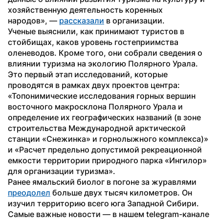
хозяйственную деятельность коренных 
народов», — 
рассказали
 в организации.
Ученые выяснили, как принимают туристов в 
стойбищах, каков уровень гостеприимства 
оленеводов. Кроме того, они собрали сведения о 
влиянии туризма на экологию Полярного Урала.
Это первый этап исследований, которые 
проводятся в рамках двух проектов центра: 
«Топонимические исследования горных вершин 
восточного макросклона Полярного Урала и 
определение их географических названий (в зоне 
строительства Международной арктической 
станции «Снежинка» и горнолыжного комплекса)» 
и «Расчет предельно допустимой рекреационной 
емкости территории природного парка «Ингилор» 
для организации туризма».
Ранее ямальский биолог в погоне за журавлями 
преодолел
 больше двух тысяч километров. Он 
изучил территорию всего юга Западной Сибири.
Самые важные новости — в нашем telegram-канале 