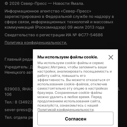
© 
2026
 Север-Пресс — Новости Ямала.
Информационное агентство «Север-Пресс» 
зарегистрировано в Федеральной службе по надзору в 
сфере связи, информационных технологий и массовых 
коммуникаций (Роскомнадзор) 09 июля 2013 года
Свидетельство о регистрации ИА № ФС77-54686
Политика конфиденциальности.
Мы используем файлы cookie.
Главный редактор — А.Л. Поздеев
Мы используем cookie-файлы и сервис
Учредитель: Департамент внутренней политики Ямало-
Яндекс.Метрика, чтобы запомнить ваши
настройки, анализировать посещаемость и
Ненецкого автономного округа
работу сайта, повышать его
эффективность. Вы можете отказаться от
использования cookie-файлов, отключив
самостоятельно эту опцию в настройках
629003, ЯНАО, Салехард, мкр. Богдана Кнунянца, д.1, каб. 
браузера. Сохраненные cookie-файлы
106
можно удалить в любое время. Перед
продолжением использования сайта,
Тел.: 8 (34922) 71262
пожалуйста, ознакомьтесь с нашей
sever-press@yamal-media.ru
Политикой конфиденциальности
.
Тел. отдела рекламы: 8 (34922) 42728
Согласен