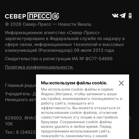
© 
2026
 Север-Пресс — Новости Ямала.
Информационное агентство «Север-Пресс» 
зарегистрировано в Федеральной службе по надзору в 
сфере связи, информационных технологий и массовых 
коммуникаций (Роскомнадзор) 09 июля 2013 года
Свидетельство о регистрации ИА № ФС77-54686
Политика конфиденциальности.
Мы используем файлы cookie.
Главный редактор — А.Л. Поздеев
Мы используем cookie-файлы и сервис
Учредитель: Департамент внутренней политики Ямало-
Яндекс.Метрика, чтобы запомнить ваши
настройки, анализировать посещаемость и
Ненецкого автономного округа
работу сайта, повышать его
эффективность. Вы можете отказаться от
использования cookie-файлов, отключив
самостоятельно эту опцию в настройках
629003, ЯНАО, Салехард, мкр. Богдана Кнунянца, д.1, каб. 
браузера. Сохраненные cookie-файлы
106
можно удалить в любое время. Перед
продолжением использования сайта,
Тел.: 8 (34922) 71262
пожалуйста, ознакомьтесь с нашей