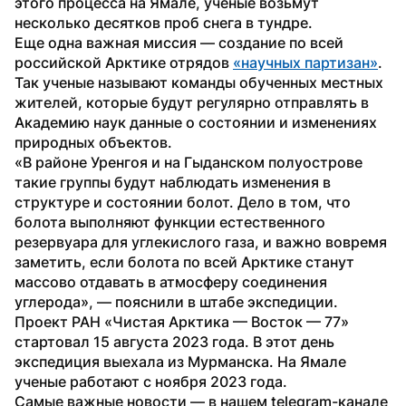
этого процесса на Ямале, ученые возьмут 
несколько десятков проб снега в тундре.
Еще одна важная миссия — создание по всей 
российской Арктике отрядов 
«научных партизан»
. 
Так ученые называют команды обученных местных 
жителей, которые будут регулярно отправлять в 
Академию наук данные о состоянии и изменениях 
природных объектов.
«В районе Уренгоя и на Гыданском полуострове 
такие группы будут наблюдать изменения в 
структуре и состоянии болот. Дело в том, что 
болота выполняют функции естественного 
резервуара для углекислого газа, и важно вовремя 
заметить, если болота по всей Арктике станут 
массово отдавать в атмосферу соединения 
углерода», — пояснили в штабе экспедиции.
Проект РАН «Чистая Арктика — Восток — 77» 
стартовал 15 августа 2023 года. В этот день 
экспедиция выехала из Мурманска. На Ямале 
ученые работают с ноября 2023 года.
Самые важные новости — в нашем telegram-канале 