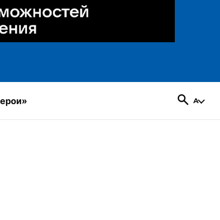
герои»