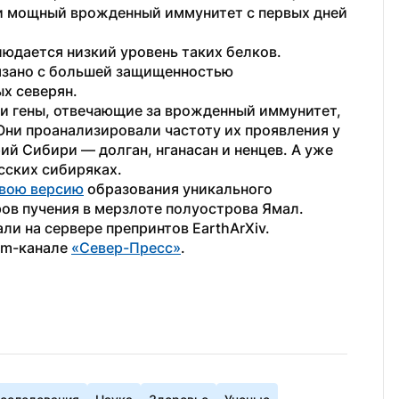
 мощный врожденный иммунитет с первых дней 
юдается низкий уровень таких белков. 
язано с большей защищенностью 
ых северян.
и гены, отвечающие за врожденный иммунитет, 
Они проанализировали частоту их проявления у 
й Сибири — долган, нганасан и ненцев. А уже 
сских сибиряках. 
вою версию
 образования уникального 
ов пучения в мерзлоте полуострова Ямал. 
ли на сервере препринтов EarthArXiv.
am-канале 
«Север-Пресс»
.