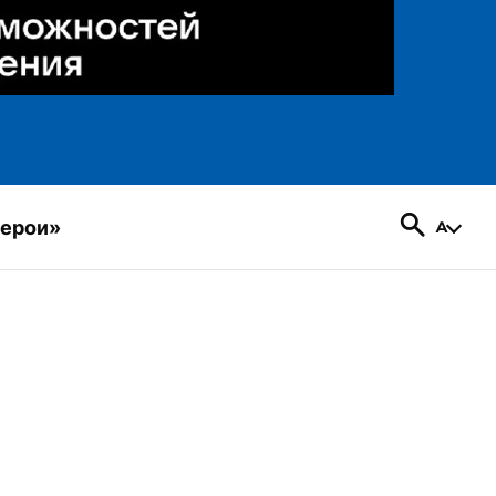
герои»