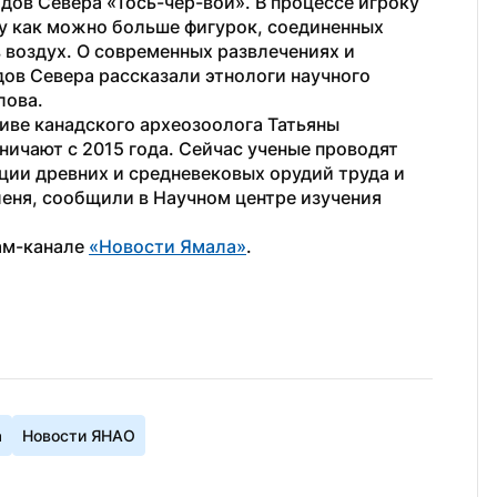
ов Севера «Тось-чер-вой». В процессе игроку 
у как можно больше фигурок, соединенных 
воздух. О современных развлечениях и 
в Севера рассказали этнологи научного 
лова.
ве канадского археозоолога Татьяны 
ичают с 2015 года. Сейчас ученые проводят 
ии древних и средневековых орудий труда и 
еня, сообщили в Научном центре изучения 
ам-канале 
«Новости Ямала»
.
а
Новости ЯНАО