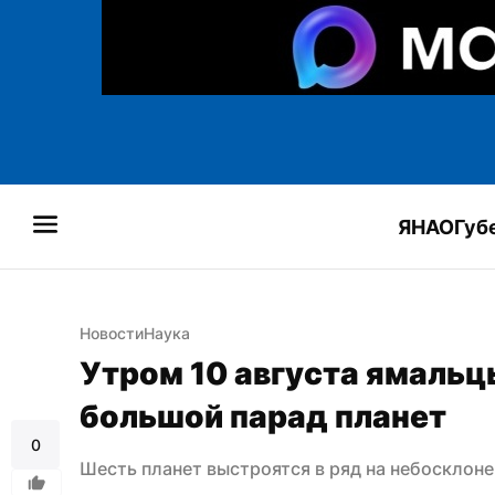
ЯНАО
Губ
Новости
Наука
Утром 10 августа ямальцы
большой парад планет
0
Шесть планет выстроятся в ряд на небосклоне