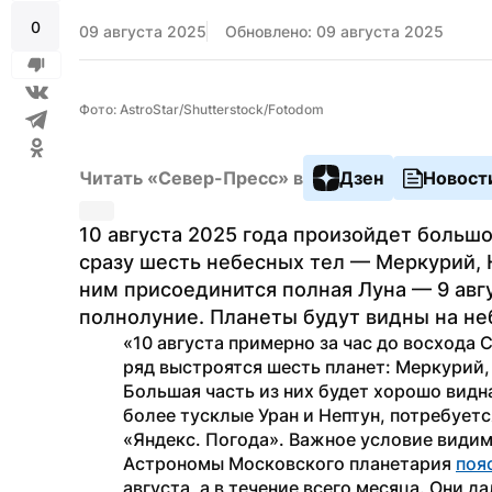
0
09 августа 2025
Обновлено: 09 августа 2025
Фото: AstroStar/Shutterstock/Fotodom
Читать «Север-Пресс» в
Дзен
Новост
10 августа 2025 года произойдет большо
сразу шесть небесных тел — Меркурий, Ю
ним присоединится полная Луна — 9 авг
полнолуние. Планеты будут видны на неб
«10 августа примерно за час до восхода С
ряд выстроятся шесть планет: Меркурий, 
Большая часть из них будет хорошо видн
более тусклые Уран и Нептун, потребуетс
«Яндекс. Погода». Важное условие види
Астрономы Московского планетария 
поя
августа, а в течение всего месяца. Они д