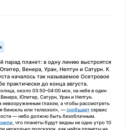
и
й парад планет: в одну линию выстроятся 
питер, Венера, Уран, Нептун и Сатурн. К 
уста началось так называемое Осетровое 
е практически до конца августа.
олнца, около 03:50–04:00 мск, на небе в один 
Венера, Юпитер, Сатурн, Уран и Нептун. 
а невооруженным глазом, а чтобы рассмотреть 
я бинокль или телескоп», — 
сообщает
 сервис 
мости — небо должно быть безоблачным.
снили
, что планеты будут видны не одно утро 10 
али несколько подсказок, как найти планеты на 