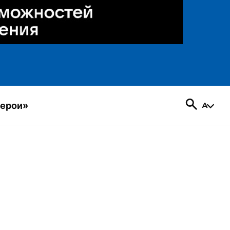
герои»