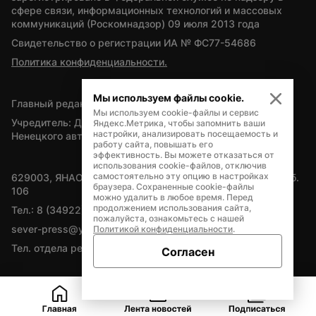
сфере связи, информационных технологий и массовых 
коммуникаций (Роскомнадзор) 09 июля 2013 года
Свидетельство о регистрации ИА № ФС77-54686
Политика конфиденциальности.
Мы используем файлы cookie.
Главный редактор — А.Л. Поздеев
Мы используем cookie-файлы и сервис
Учредитель: Департамент внутренней политики Ямало-
Яндекс.Метрика, чтобы запомнить ваши
настройки, анализировать посещаемость и
Ненецкого автономного округа
работу сайта, повышать его
эффективность. Вы можете отказаться от
использования cookie-файлов, отключив
самостоятельно эту опцию в настройках
629003, ЯНАО, Салехард, мкр. Богдана Кнунянца, д.1, каб. 
браузера. Сохраненные cookie-файлы
106
можно удалить в любое время. Перед
продолжением использования сайта,
Тел.: 8 (34922) 71262
пожалуйста, ознакомьтесь с нашей
sever-press@yamal-media.ru
Политикой конфиденциальности
.
Тел. отдела рекламы: 8 (34922) 42728
Согласен