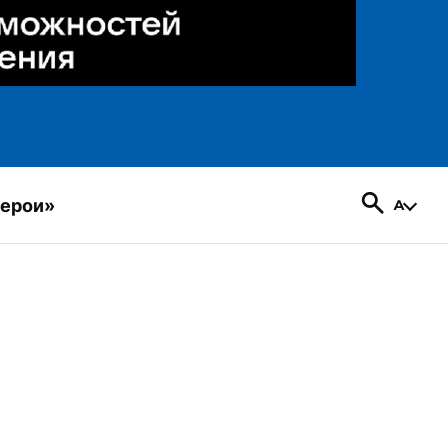
герои»