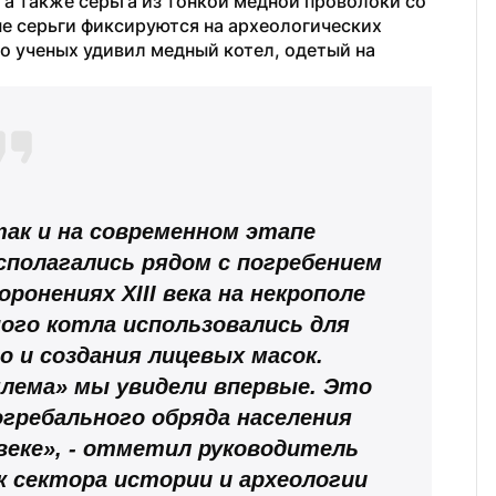
 а также серьга из тонкой медной проволоки со 
е серьги фиксируются на археологических 
го ученых удивил медный котел, одетый на 
ак и на современном этапе 
сполагались рядом с погребением 
ронениях XIII века на некрополе 
го котла использовались для 
 и создания лицевых масок. 
лема» мы увидели впервые. Это 
ребального обряда населения 
веке», - отметил руководитель 
 сектора истории и археологии 