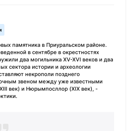
и
вых памятника в Приуральском районе. 
веденной в сентябре в окрестностях 
ужили два могильника XV-XVI веков и два 
ных сектора истории и археологии 
ставляют некрополи позднего 
очным звеном между уже известными 
II век) и Нюрымпосллор (XIX век), - 
ктики.