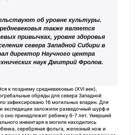
льствуют об уровне культуры. 
редневековья также является 
евых привычках, уровне здоровья 
еления севера Западной Сибири в 
ал директор Научного центра 
ехнических наук Дмитрий Фролов.
я к позднему средневековью (XVI век), 
гребальные обряды для севера Западной 
ло зафиксировано 16 могильных впадин. Для 
ки экспедиции заложили разведочный шурф и 
о оно принадлежит ребенку 6-7 лет. Умерший 
бального инвентаря в могиле находились 
бенка, серебряная фольга, железный нож и 