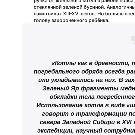
ручка от железного котла в районе пояса,
стеклянной зеленой бусиной. Аналогичны
памятниках XIII-XVI веков. Но больше все
голову захороненного ребёнка.
«Котлы как в древности, т
погребального обряда всегда ра
или укладывались на них. В захо
Зеленый Яр фрагменты медно
обкладки тела погребенного
Использование котла в виде «ш
говорит о трансформации пог
севера Западной Сибири в XVI 
экспедиции, научный сотрудник