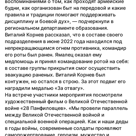
воспоминаниями о том, как проходят армейские 
будни, как организован быт на передовой и какие 
правила и традиции помогают поддерживать 
дисциплину и боевой дух», — подчеркнули в 
региональном департаменте образования.
Виталий Корнев рассказал, что в составе своего 
подразделения в июне 2022 года находился под 
непрекращающимся огнем противника, командир 
его роты был ранен. Ямалец оказал ему 
медпомощь и принял командование ротой на себя: 
в составе группы прикрытия смог осуществить 
эвакуацию раненых. Виталий Корнев был 
контужен, но остался в строю. За этот подвиг его 
наградили медалью «За отвагу». 
На встрече участники мероприятия посмотрели 
художественный фильм о Великой Отечественной 
войне «28 Панфиловцев». «Мы провели параллель 
между Великой Отечественной войной и 
специальной военной операцией. Как и наши деды 
в годы войны, современные солдаты проявляют 
самопожертвование, героизм, мужество и 