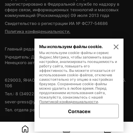
зарегистрировано в Федеральной службе по надзору в 
сфере связи, информационных технологий и массовых 
коммуникаций (Роскомнадзор) 09 июля 2013 года
Свидетельство о регистрации ИА № ФС77-54686
Политика конфиденциальности.
Мы используем файлы cookie.
Главный редактор — А.Л. Поздеев
Мы используем cookie-файлы и сервис
Учредитель: Департамент внутренней политики Ямало-
Яндекс.Метрика, чтобы запомнить ваши
настройки, анализировать посещаемость и
Ненецкого автономного округа
работу сайта, повышать его
эффективность. Вы можете отказаться от
использования cookie-файлов, отключив
самостоятельно эту опцию в настройках
629003, ЯНАО, Салехард, мкр. Богдана Кнунянца, д.1, каб. 
браузера. Сохраненные cookie-файлы
106
можно удалить в любое время. Перед
продолжением использования сайта,
Тел.: 8 (34922) 71262
пожалуйста, ознакомьтесь с нашей
sever-press@yamal-media.ru
Политикой конфиденциальности
.
Тел. отдела рекламы: 8 (34922) 42728
Согласен