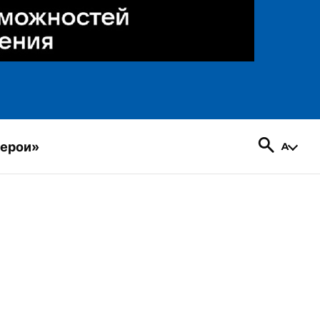
герои»