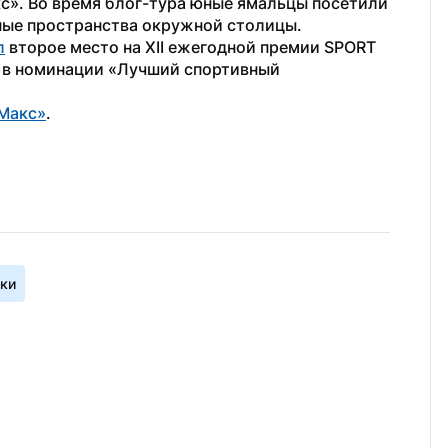
с». Во время блог-тура юные ямальцы посетили 
ные пространства окружной столицы.
л
 второе место на XII ежегодной премии SPORT 
 в номинации «Лучший спортивный 
Макс»
. 
ки