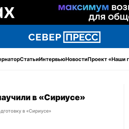
ернатор
Статьи
Интервью
Новости
Проект «Наши 
научили в «Сириусе»
дготовку в «Сириусе»