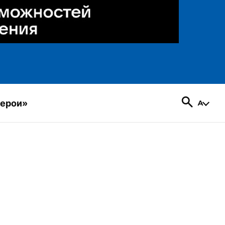
герои»