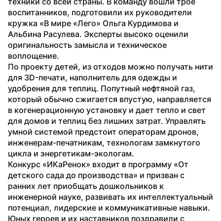
техники со всей страны. В команду вошли трое 
воспитанников, подготовили их руководители 
кружка «В мире «Лего» Ольга Курдимова и 
Альбина Расулева. Эксперты высоко оценили 
оригинальность замысла и техническое 
воплощение.
По проекту детей, из отходов можно получать нити 
для 3D-печати, наполнитель для одежды и 
удобрения для теплиц. Попутный нефтяной газ, 
который обычно сжигается впустую, направляется 
в когенерационную установку и дает тепло и свет 
для домов и теплиц без лишних затрат. Управлять 
умной системой предстоит операторам дронов, 
инженерам-печатникам, технологам замкнутого 
цикла и энергетикам-экологам.
Конкурс «ИКаРенок» входит в программу «От 
детского сада до производства» и призван с 
ранних лет приобщать дошкольников к 
инженерной науке, развивать их интеллектуальный 
потенциал, лидерские и коммуникативные навыки. 
Юных героев и их наставников поздравили с 