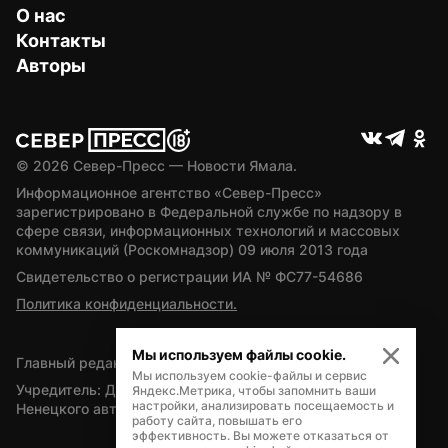
О нас
Контакты
Авторы
© 
2026
 Север-Пресс — Новости Ямала.
Информационное агентство «Север-Пресс» 
зарегистрировано в Федеральной службе по надзору в 
сфере связи, информационных технологий и массовых 
коммуникаций (Роскомнадзор) 09 июля 2013 года
Свидетельство о регистрации ИА № ФС77-54686
Политика конфиденциальности.
Мы используем файлы cookie.
Главный редактор — А.Л. Поздеев
Мы используем cookie-файлы и сервис
Учредитель: Департамент внутренней политики Ямало-
Яндекс.Метрика, чтобы запомнить ваши
настройки, анализировать посещаемость и
Ненецкого автономного округа
работу сайта, повышать его
эффективность. Вы можете отказаться от