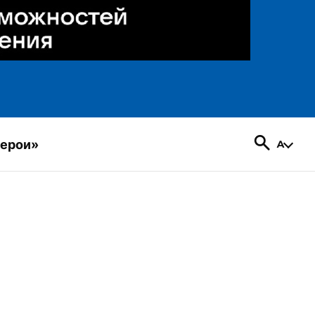
герои»