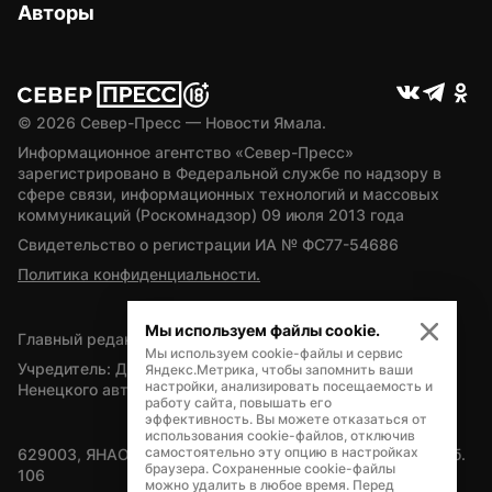
Авторы
© 
2026
 Север-Пресс — Новости Ямала.
Информационное агентство «Север-Пресс» 
зарегистрировано в Федеральной службе по надзору в 
сфере связи, информационных технологий и массовых 
коммуникаций (Роскомнадзор) 09 июля 2013 года
Свидетельство о регистрации ИА № ФС77-54686
Политика конфиденциальности.
Мы используем файлы cookie.
Главный редактор — А.Л. Поздеев
Мы используем cookie-файлы и сервис
Учредитель: Департамент внутренней политики Ямало-
Яндекс.Метрика, чтобы запомнить ваши
настройки, анализировать посещаемость и
Ненецкого автономного округа
работу сайта, повышать его
эффективность. Вы можете отказаться от
использования cookie-файлов, отключив
самостоятельно эту опцию в настройках
629003, ЯНАО, Салехард, мкр. Богдана Кнунянца, д.1, каб. 
браузера. Сохраненные cookie-файлы
106
можно удалить в любое время. Перед