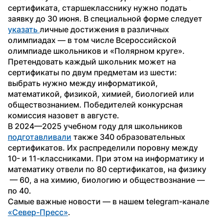
сертификата, старшекласснику нужно подать 
заявку до 30 июня. В специальной форме следует 
указать 
личные достижения в различных 
олимпиадах — в том числе Всероссийской 
олимпиаде школьников и «Полярном круге». 
Претендовать каждый школьник может на 
сертификаты по двум предметам из шести: 
выбрать нужно между информатикой, 
математикой, физикой, химией, биологией или 
обществознанием. Победителей конкурсная 
комиссия назовет в августе.
В 2024—2025 учебном году для школьников 
подготавливали
 также 340 образовательных 
сертификатов. Их распределили поровну между 
10- и 11-классниками. При этом на информатику и 
математику отвели по 80 сертификатов, на физику 
 — 60, а на химию, биологию и обществознание — 
по 40.
Самые важные новости — в нашем telegram-канале 
«Север-Пресс»
.